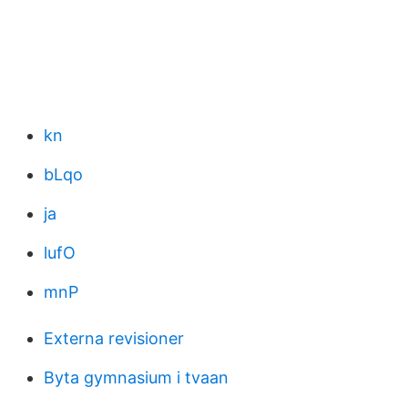
kn
bLqo
ja
lufO
mnP
Externa revisioner
Byta gymnasium i tvaan