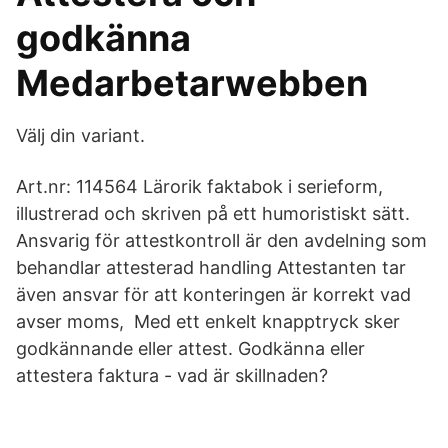
godkänna
Medarbetarwebben
Välj din variant.
Art.nr: 114564 Lärorik faktabok i serieform,
illustrerad och skriven på ett humoristiskt sätt.
Ansvarig för attestkontroll är den avdelning som
behandlar attesterad handling Attestanten tar
även ansvar för att konteringen är korrekt vad
avser moms, Med ett enkelt knapptryck sker
godkännande eller attest. Godkänna eller
attestera faktura - vad är skillnaden?