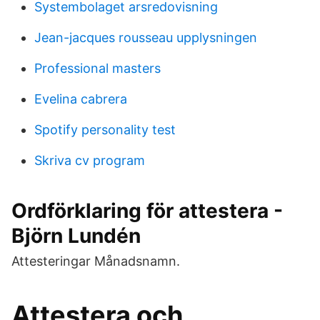
Systembolaget arsredovisning
Jean-jacques rousseau upplysningen
Professional masters
Evelina cabrera
Spotify personality test
Skriva cv program
Ordförklaring för attestera -
Björn Lundén
Attesteringar Månadsnamn.
Attestera och