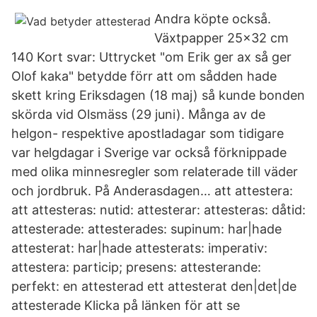
Andra köpte också.
Växtpapper 25x32 cm
140 Kort svar: Uttrycket "om Erik ger ax så ger
Olof kaka" betydde förr att om sådden hade
skett kring Eriksdagen (18 maj) så kunde bonden
skörda vid Olsmäss (29 juni). Många av de
helgon- respektive apostladagar som tidigare
var helgdagar i Sverige var också förknippade
med olika minnesregler som relaterade till väder
och jordbruk. På Anderasdagen… att attestera:
att attesteras: nutid: attesterar: attesteras: dåtid:
attesterade: attesterades: supinum: har|hade
attesterat: har|hade attesterats: imperativ:
attestera: particip; presens: attesterande:
perfekt: en attesterad ett attesterat den|det|de
attesterade Klicka på länken för att se