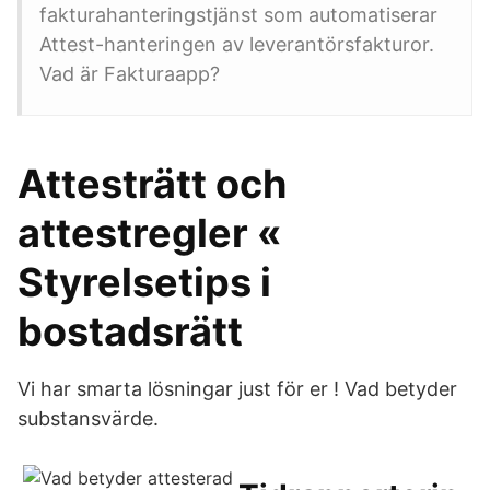
fakturahanteringstjänst som automatiserar
Attest-hanteringen av leverantörsfakturor.
Vad är Fakturaapp?
Attesträtt och
attestregler «
Styrelsetips i
bostadsrätt
Vi har smarta lösningar just för er ! Vad betyder
substansvärde.